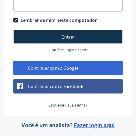
Lembrar de mim neste computador
Entrar
…ou faça login usando
Continuar com o Google
Continuar com o Facebook
Esqueceu sua senha?
Você é um analista?
Fazer login aqui