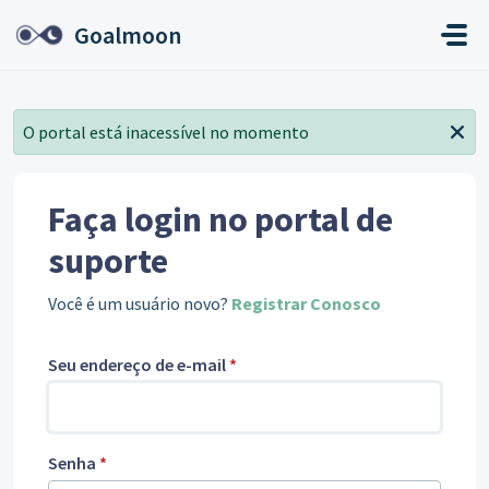
Ir para o conteúdo principal
Goalmoon
O portal está inacessível no momento
Faça login no portal de
suporte
Você é um usuário novo?
Registrar Conosco
Seu endereço de e-mail
*
Senha
*