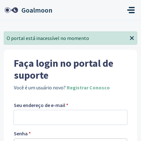
Ir para o conteúdo principal
Goalmoon
O portal está inacessível no momento
Faça login no portal de
suporte
Você é um usuário novo?
Registrar Conosco
Seu endereço de e-mail
*
Senha
*